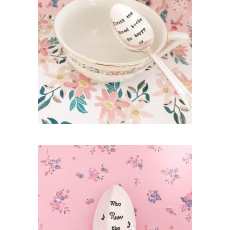
PETITE CUILLÈRE GRAVÉE VINTAGE :
DRINK TEA READ BOOKS BE HAPPY
35,00
€
AJOUTER AU PANIER
PETITE CUILLÈRE GRAVÉE VINTAGE : WHO
RUN THE WORLD?
35,00
€