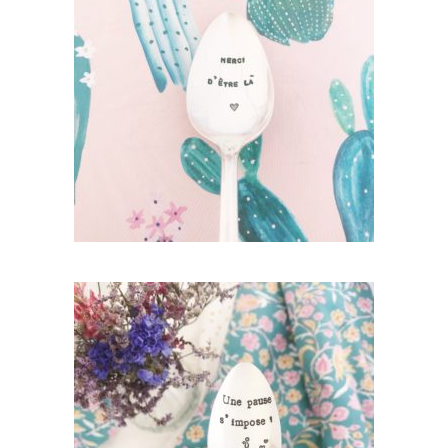
PETITE CUILLÈRE GRAVÉE VINTAGE :
MERCI D’ÊTRE LÀ
35,00
€
AJOUTER AU PANIER
PETITE CUILLÈRE GRAVÉE VINTAGE : UNE
PAUSE S’IMPOSE !
35,00
€