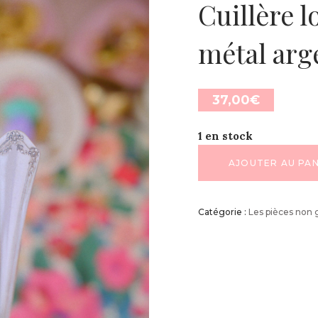
Cuillère 
métal arg
37,00
€
1 en stock
AJOUTER AU PAN
Catégorie :
Les pièces non 