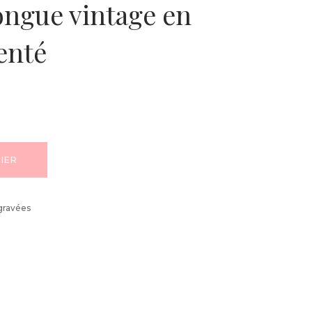
longue vintage en
enté
IER
gravées