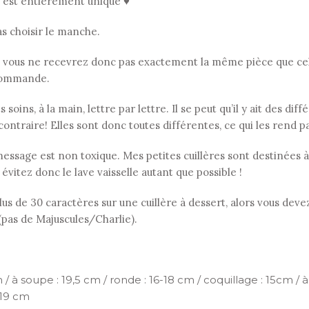
, est entièrement unique ♥
as choisir le manche.
 vous ne recevrez donc pas exactement la même pièce que celle
r commande.
soins, à la main, lettre par lettre. Il se peut qu’il y ait des di
contraire! Elles sont donc toutes différentes, ce qui les rend p
le message est non toxique. Mes petites cuillères sont destinées
: évitez donc le lave vaisselle autant que possible !
s de 30 caractères sur une cuillère à dessert, alors vous devez
 (pas de Majuscules/Charlie).
 / à soupe : 19,5 cm / ronde : 16-18 cm / coquillage : 15cm / à 
 19 cm