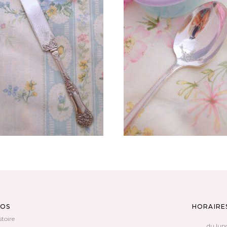
UTEAU À BEURRE VINTAGE EN
CUILLÈRE ARRONDIE VINTAG
ÉTAL ARGENTÉ NON GRAVÉ
MÉTAL ARGENTÉ
35,00
€
40,00
€
AJOUTER AU PANIER
AJOUTER AU PANIER
POS
HORAIRE
stoire
du lun