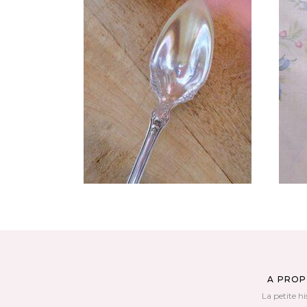
CUILLÈRE À DESSERT VINTAGE EN
CO
MÉTAL ARGENTÉ NON GRAVÉE
M
37,00
€
AJOUTER AU PANIER
A PRO
La petite hi