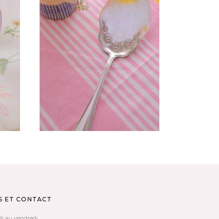
E EN
PELLE À TARTE FLEURIE VINTAGE
EN MÉTAL ARGENTÉ NON GRAVÉE
70,00
€
AJOUTER AU PANIER
S ET CONTACT
di au vendredi