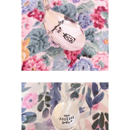
CUILLÈRE ATYPIQUE GRAVÉE VINTAGE :
SAUPOUDRE MOI
35,00
€
AJOUTER AU PANIER
CUILLÈRE ATYPIQUE GRAVÉE VINTAGE :
BON APPÉTIT BABY
35,00
€