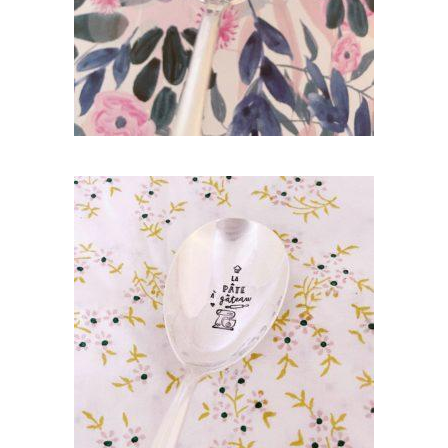
AJOUTER AU PANIER
GRANDE CUILLÈRE À SERVIR GRAVÉE
VINTAGE : LA PÂTE À GÂTEAU
55,00
€
AJOUTER AU PANIER