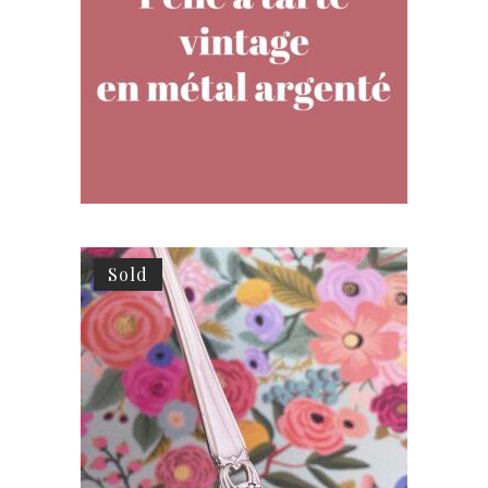
PERSONNALISÉE (MODÈLE ALÉATOIRE)
55,00
€
AJOUTER AU PANIER
Sold
CUILLÈRE À DESSERT PERSONNALISÉE,
VINTAGE EN MÉTAL ARGENTÉ
37,00
€
LIRE LA SUITE