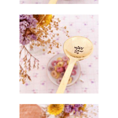
CUILLÈRE GRAVÉE EN LAITON DORÉ LA
LAURA : MISS YOU
35,00
€
AJOUTER AU PANIER