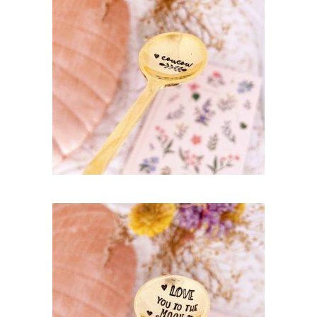
CUILLÈRE GRAVÉE EN LAITON DORÉ LA
LAURA : COUCOU
35,00
€
AJOUTER AU PANIER
CUILLÈRE GRAVÉE EN LAITON DORÉ LA
LAURA : LOVE YOU TO THE MOON & BACK
35,00
€