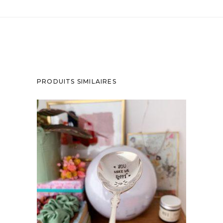
PRODUITS SIMILAIRES
CUILLÈRE À DESSERT GRAVÉE VINTAGE :
YOU MAKE ME HAPPY
35,00
€
AJOUTER AU PANIER