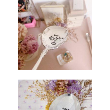
CUILLÈRE À DESSERT GRAVÉE VINTAGE :
HELLO OCTOBRE
35,00
€
AJOUTER AU PANIER
CUILLÈRE À DESSERT GRAVÉE VINTAGE :
HELLO SUNSHINE