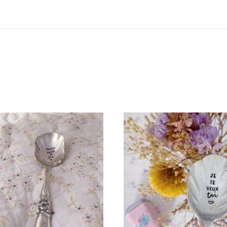
UILLÈRE À DESSERT GRAVÉE
CUILLÈRE À DESSERT GRAV
NTAGE (MODÈLE ALÉATOIRE) :
VINTAGE : JE TE VEUX TO
PRENDS SOIN DE TOI
35,00
€
35,00
€
AJOUTER AU PANIER
AJOUTER AU PANIER