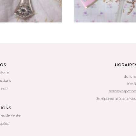
POS
HORAIRE
stoire
du lun
estions
10H/
moi !
hello@lespetites
Je répondrai à tous vo
TIONS
les de Vente
gales