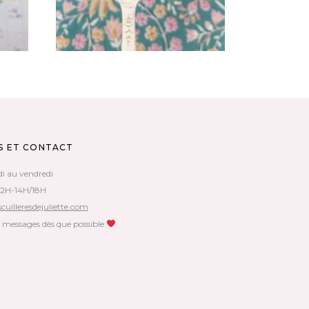
S ET CONTACT
di au vendredi
12H-14H/18H
cuilleresdejuliette.com
s messages dès que possible