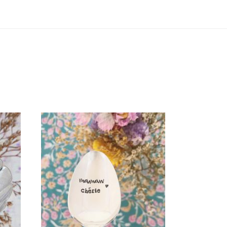
ÉE
PETITE CUILLÈRE GRAVÉE
I
VINTAGE : MAMAN CHÉRIE
35,00
€
AJOUTER AU PANIER