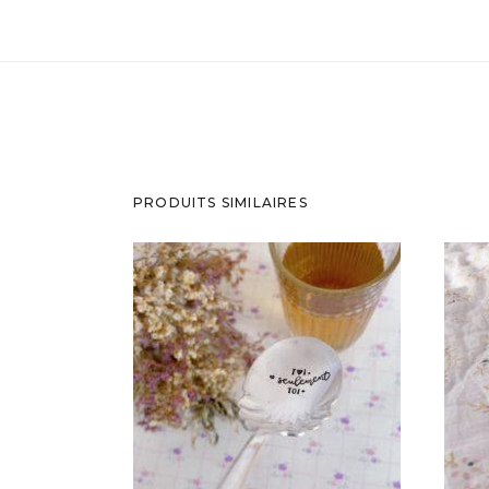
PRODUITS SIMILAIRES
C
CUILLÈRE À DESSERT GRAVÉE
VI
VINTAGE : TOI. SEULEMENT TOI
35,00
€
AJOUTER AU PANIER