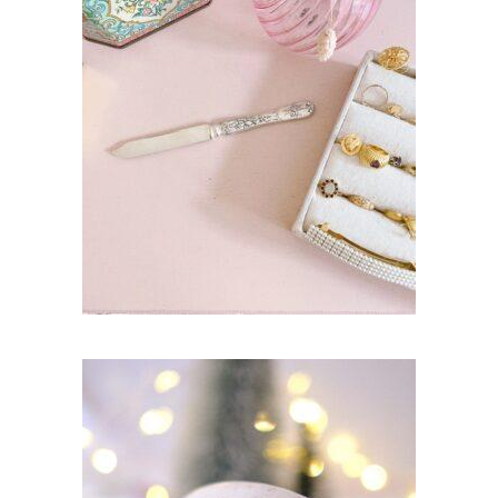
OUVRE LETTRE VINTAGE EN MÉTAL
ARGENTÉ
45,00
€
AJOUTER AU PANIER
PETITE TASSE À LATTE – PETITS COEURS
CREUSÉS EN OR