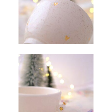
45,00
€
AJOUTER AU PANIER
PETITE TASSE À LATTE – OEUF AU PLAT ET
COEUR EN OR
42,00
€
AJOUTER AU PANIER