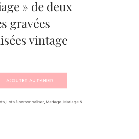
iage » de deux
es gravées
isées vintage
AJOUTER AU PANIER
ots
,
Lots à personnaliser
,
Mariage
,
Mariage &