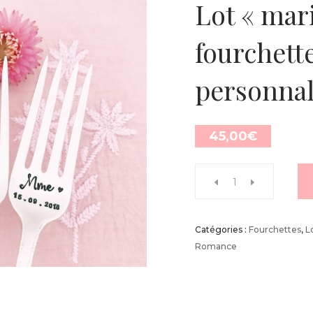
Lot « mar
fourchett
personnal
45,00
€
Catégories :
Fourchettes
,
L
Romance