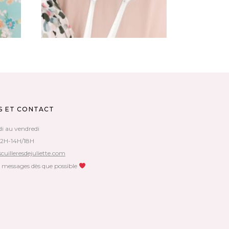
S ET CONTACT
di au vendredi
12H-14H/18H
cuilleresdejuliette.com
s messages dès que possible