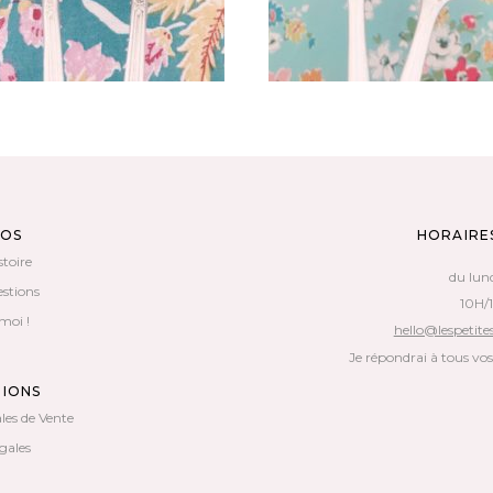
POS
HORAIRE
stoire
du lun
estions
10H/
moi !
hello@lespetites
Je répondrai à tous vo
TIONS
les de Vente
gales