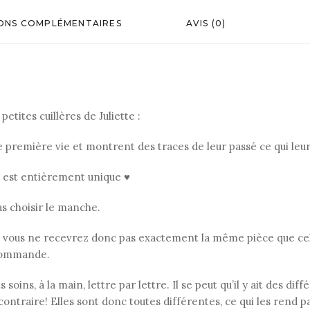
ONS COMPLÉMENTAIRES
AVIS (0)
etites cuillères de Juliette :
ne première vie et montrent des traces de leur passé ce qui le
, est entièrement unique ♥
as choisir le manche.
 vous ne recevrez donc pas exactement la même pièce que celle
r commande.
soins, à la main, lettre par lettre. Il se peut qu’il y ait des di
contraire! Elles sont donc toutes différentes, ce qui les rend p