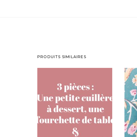
PRODUITS SIMILAIRES
LOT DE 3 PIÈCES À
PERSONNALISER : PETITE
P
CUILLÈRE, FOURCHETTE &
COUTEAU DE TABLE
50,00
€
AJOUTER AU PANIER