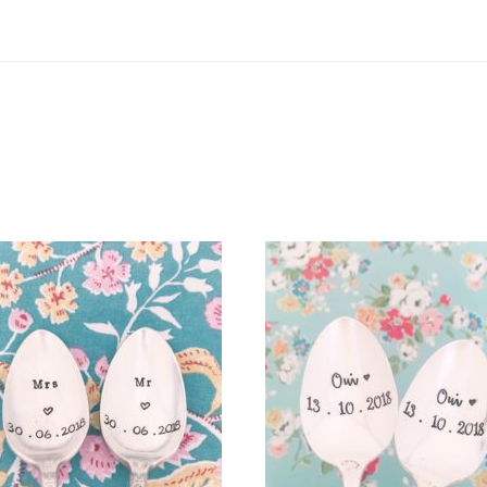
LOT « MARIAGE » DE DEUX
LOT DE DEUX PETITES CUILL
ETITES CUILLÈRES GRAVÉES
GRAVÉES VINTAGE
VINTAGE PERSONNALISÉES
PERSONNALISÉES : OUI + D
65,00
€
65,00
€
AJOUTER AU PANIER
AJOUTER AU PANIER