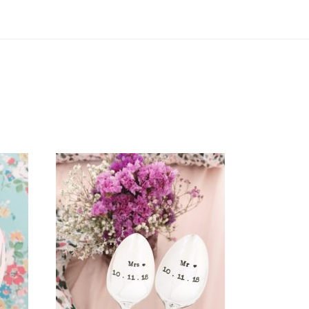
ÈRES
LOT « MARIAGE » DE DEUX
PETITES CUILLÈRES GRAVÉES
ATE
VINTAGE PERSONNALISÉES
65,00
€
AJOUTER AU PANIER