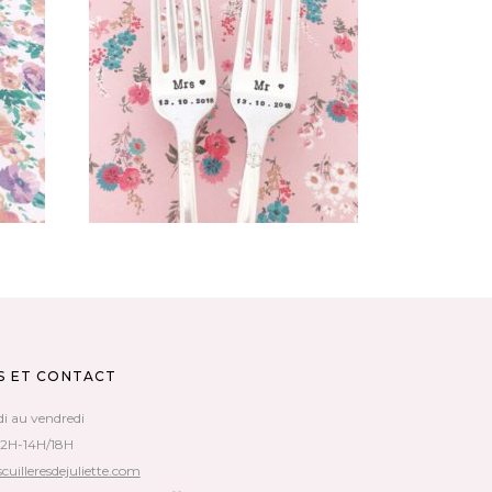
LOT « MARIAGE » DE DEUX
E
FOURCHETTES GRAVÉES
ER ?
PERSONNALISÉES VINTAGE
45,00
€
AJOUTER AU PANIER
S ET CONTACT
di au vendredi
12H-14H/18H
cuilleresdejuliette.com