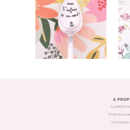
PETITE CUILLÈRE GRAVÉE
VINTAGE : VERS L’INFINI ET AU-
VI
DELÀ!
35,00
€
AJOUTER AU PANIER
A PRO
La petite hi
Foire aux qu
Contactez 