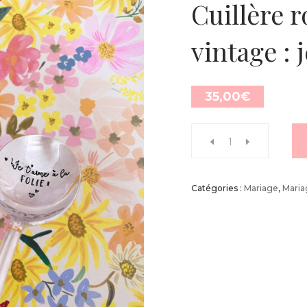
Cuillère 
vintage : j
35,00
€
Catégories :
Mariage
,
Mari