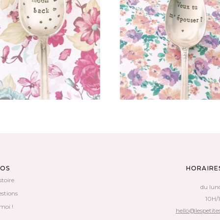
PETITE CUILLÈRE GRAVÉE
PETITE CUILLÈRE GRAVÉ
NTAGE : TO THE MOON & BACK
VINTAGE : VEUX TU M’ÉPOUS
35,00
€
35,00
€
AJOUTER AU PANIER
AJOUTER AU PANIER
POS
HORAIRE
stoire
du lun
estions
10H/
moi !
hello@lespetites