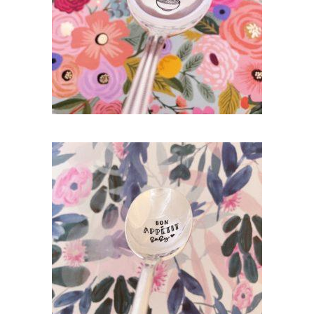
35,00
€
AJOUTER AU PANIER
CUILLÈRE ATYPIQUE GRAVÉE VINTAGE :
BON APPÉTIT BABY
35,00
€
AJOUTER AU PANIER