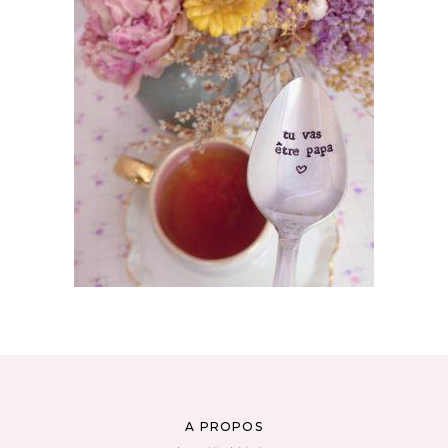
CUILLÈRE À DESSERT GRAVÉE VINTAGE :
TU VAS ÊTRE PAPA ♥
35,00
€
AJOUTER AU PANIER
A PROPOS