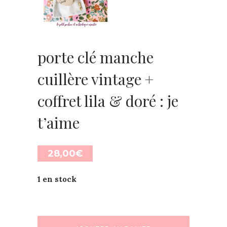
porte clé manche
cuillère vintage +
coffret lila & doré : je
t’aime
28,00
€
1 en stock