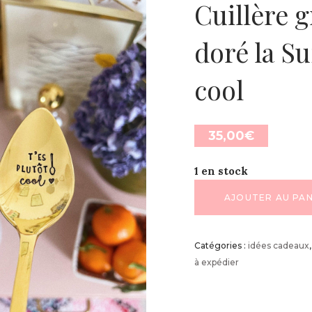
Cuillère g
doré la Su
cool
35,00
€
1 en stock
AJOUTER AU PAN
Catégories :
idées cadeaux
à expédier