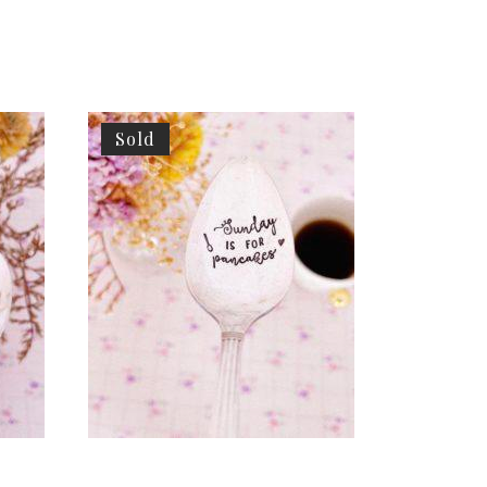
Sold
CHOOSE – CUILLÈRE À DESSERT
ÉE
GRAVÉE VINTAGE : SUNDAY IS FOR
RE
PANCAKES
35,00
€
LIRE LA SUITE