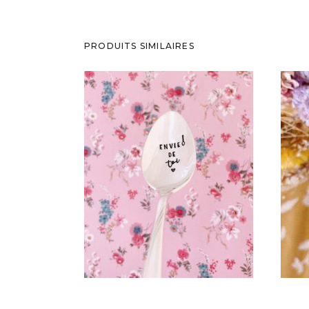
PRODUITS SIMILAIRES
CHOOSE – MINI CUILLÈRE
C
ATYPIQUE GRAVÉE VINTAGE :
ENVIE DE TOI
35,00
€
AJOUTER AU PANIER