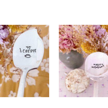
UILLÈRE ATYPIQUE GRAVÉE
CUILLÈRE ATYPIQUE GRAV
VINTAGE : MA CHÉRIE
VINTAGE : HELLO OCTOB
35,00
€
35,00
€
AJOUTER AU PANIER
AJOUTER AU PANIER