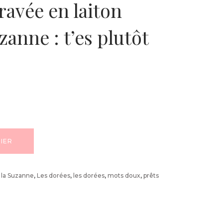
ravée en laiton
zanne : t’es plutôt
IER
,
la Suzanne
,
Les dorées
,
les dorées
,
mots doux
,
prêts