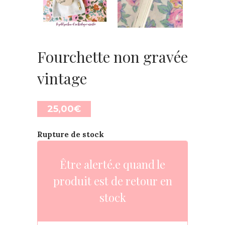
Fourchette non gravée
vintage
25,00
€
Rupture de stock
Être alerté.e quand le
produit est de retour en
stock