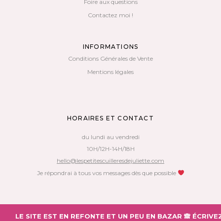
Foire aux questions
Contactez moi !
INFORMATIONS
Conditions Générales de Vente
Mentions légales
HORAIRES ET CONTACT
du lundi au vendredi
10H/12H-14H/18H
hello@lespetitescuilleresdejuliette.com
Je répondrai à tous vos messages dès que possible
Copyright 2018 – Les Petites Cuillères de Juliette