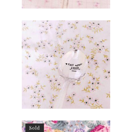
CUILLÈRE ATYPIQUE GRAVÉE VINTAGE :
FAIT AVEC AMOUR
35,00
€
AJOUTER AU PANIER
Sold