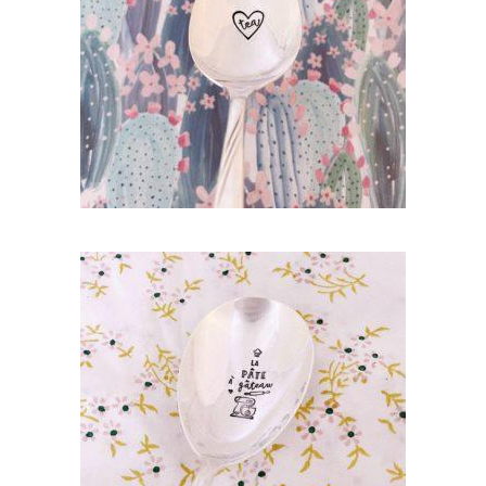
TEA
35,00
€
AJOUTER AU PANIER
GRANDE CUILLÈRE À SERVIR GRAVÉE
VINTAGE : LA PÂTE À GÂTEAU
55,00
€
AJOUTER AU PANIER