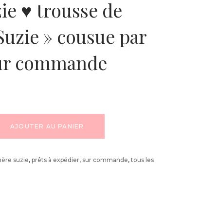
ie ♥ trousse de
 Suzie » cousue par
ur commande
AJOUTER AU PANIER
hère suzie
,
prêts à expédier
,
sur commande
,
tous les