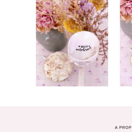
CUILLÈRE ATYPIQUE GRAVÉE
C
VINTAGE : HELLO OCTOBRE
35,00
€
AJOUTER AU PANIER
A PRO