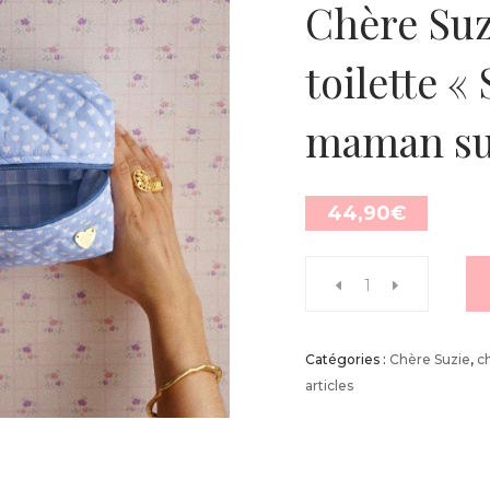
Chère Suz
toilette «
maman s
44,90
€
Catégories :
Chère Suzie
,
c
articles