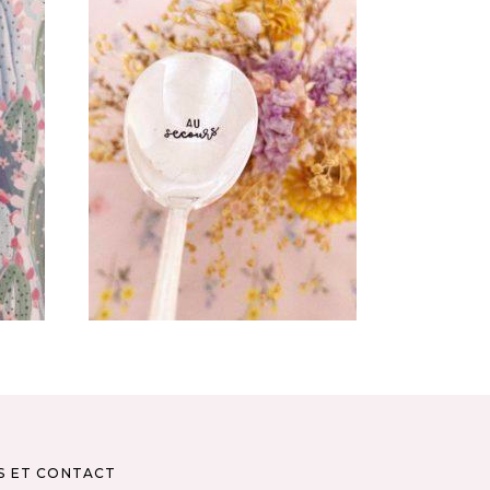
ÉE
CUILLÈRE ATYPIQUE GRAVÉE
VINTAGE : AU SECOURS
35,00
€
AJOUTER AU PANIER
S ET CONTACT