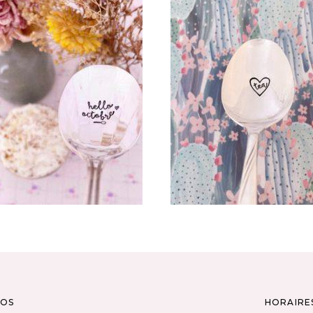
UILLÈRE ATYPIQUE GRAVÉE
CUILLÈRE ATYPIQUE GRAV
VINTAGE : HELLO OCTOBRE
VINTAGE : TEA
35,00
€
35,00
€
AJOUTER AU PANIER
AJOUTER AU PANIER
POS
HORAIRE