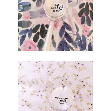
CUILLÈRE ATYPIQUE GRAVÉE VINTAGE :
BON APPÉTIT BABY
35,00
€
AJOUTER AU PANIER
CUILLÈRE ATYPIQUE GRAVÉE VINTAGE :
FAIT AVEC AMOUR
35,00
€
AJOUTER AU PANIER