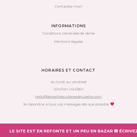
Contactez moi !
INFORMATIONS
Conditions Générales de Vente
Mentions légales
HORAIRES ET CONTACT
du lundi au vendredi
10H/12H-14H/18H
hello@lespetitescuilleresdejuliette.com
Je répondrai à tous vos messages dès que possible
Copyright 2018 – Les Petites Cuillères de Juliette