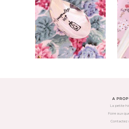
CUILLÈRE ATYPIQUE GRAVÉE
GR
VINTAGE : SAUPOUDRE MOI
35,00
€
AJOUTER AU PANIER
A PRO
La petite hi
Foire aux qu
Contactez 