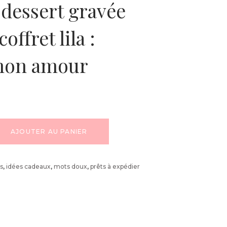
 dessert gravée
offret lila :
mon amour
AJOUTER AU PANIER
es
,
idées cadeaux
,
mots doux
,
prêts à expédier