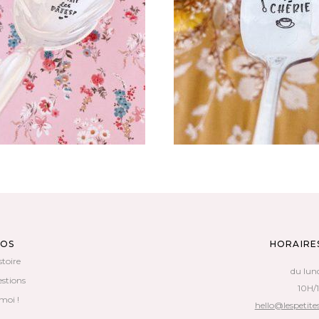
AVÉE VINTAGE : ON FAIT DES
CUILLÈRE ATYPIQUE GRAV
PÂTES ?
VINTAGE : MA CHÉRIE
65,00
€
35,00
€
AJOUTER AU PANIER
LIRE LA SUITE
POS
HORAIRE
stoire
du lun
estions
10H/
moi !
hello@lespetites