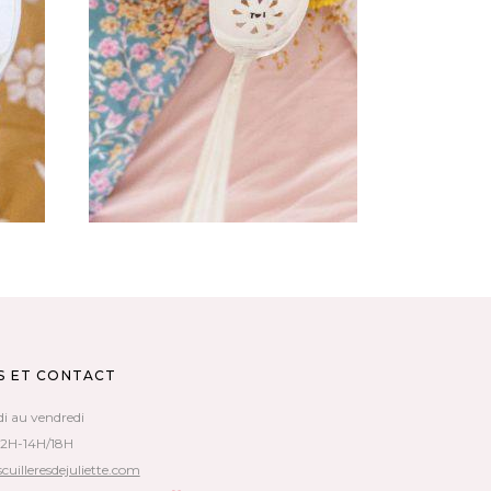
ÉE
CHOOSE – CUILLÈRE ATYPIQUE
GRAVÉE VINTAGE : TOI
35,00
€
AJOUTER AU PANIER
S ET CONTACT
di au vendredi
12H-14H/18H
cuilleresdejuliette.com