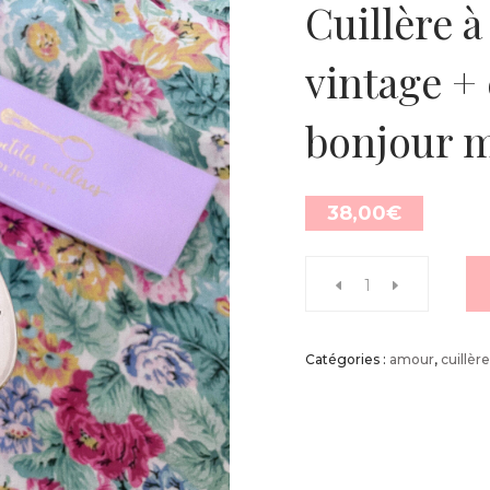
Cuillère à
vintage + c
bonjour 
38,00
€
Catégories :
amour
,
cuillèr