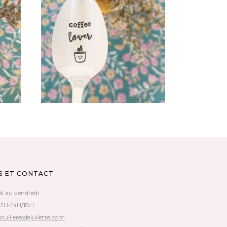
E
PETITE CUILLÈRE VINTAGE :
COFFEE LOVER
35,00
€
AJOUTER AU PANIER
S ET CONTACT
di au vendredi
12H-14H/18H
cuilleresdejuliette.com