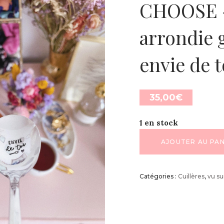
CHOOSE – 
arrondie g
envie de t
35,00
€
1 en stock
AJOUTER AU PAN
Catégories :
Cuillères
,
vu su