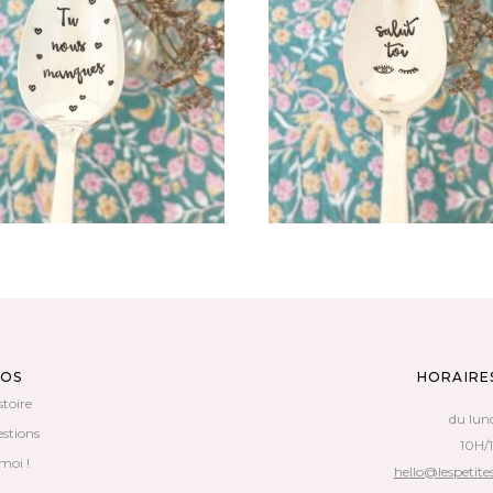
PETITE CUILLÈRE GRAVÉE
PETITE CUILLÈRE GRAVÉ
INTAGE : TU NOUS MANQUES
VINTAGE : SALUT TOI
35,00
€
35,00
€
AJOUTER AU PANIER
AJOUTER AU PANIER
POS
HORAIRE
stoire
du lun
estions
10H/
moi !
hello@lespetites