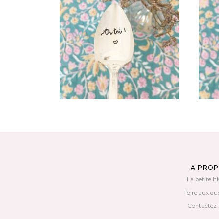
PETITE CUILLÈRE GRAVÉE
VINTAGE : OH TOI !
V
35,00
€
AJOUTER AU PANIER
A PRO
La petite hi
Foire aux qu
Contactez 