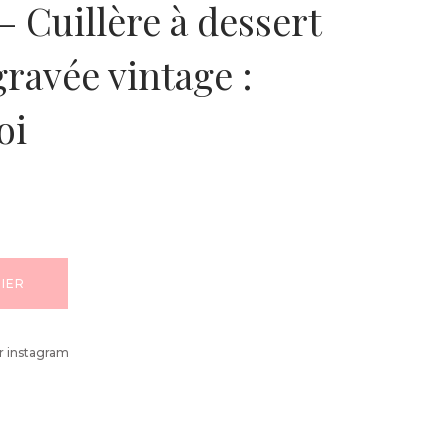
Cuillère à dessert
ravée vintage :
oi
IER
r instagram