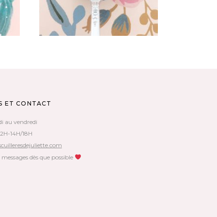
S ET CONTACT
di au vendredi
12H-14H/18H
cuilleresdejuliette.com
s messages dès que possible