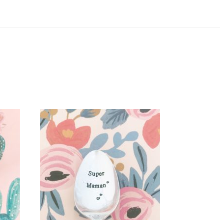
E
PETITE CUILLÈRE GRAVÉE
PA
VINTAGE : SUPER MAMAN
35,00
€
AJOUTER AU PANIER