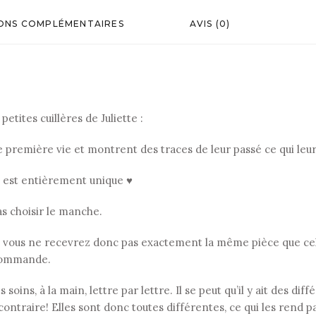
ONS COMPLÉMENTAIRES
AVIS (0)
etites cuillères de Juliette :
ne première vie et montrent des traces de leur passé ce qui le
, est entièrement unique ♥
as choisir le manche.
 vous ne recevrez donc pas exactement la même pièce que celle
r commande.
soins, à la main, lettre par lettre. Il se peut qu’il y ait des di
contraire! Elles sont donc toutes différentes, ce qui les rend p