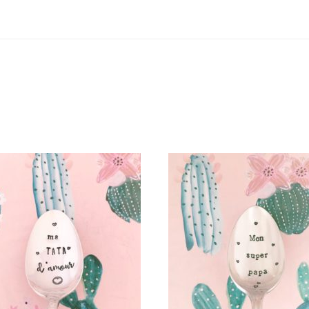
PETITE CUILLÈRE GRAVÉE
PETITE CUILLÈRE GRAVÉ
INTAGE : MA TATA D’AMOUR
VINTAGE : MON SUPER PA
35,00
€
35,00
€
AJOUTER AU PANIER
AJOUTER AU PANIER