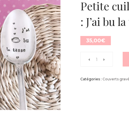
Petite cui
: J’ai bu la
35,00
€
Catégories :
Couverts grav