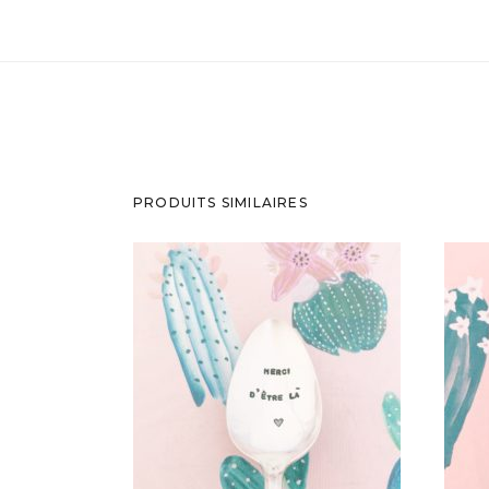
PRODUITS SIMILAIRES
PETITE CUILLÈRE GRAVÉE
VINTAGE : MERCI D’ÊTRE LÀ
V
35,00
€
AJOUTER AU PANIER