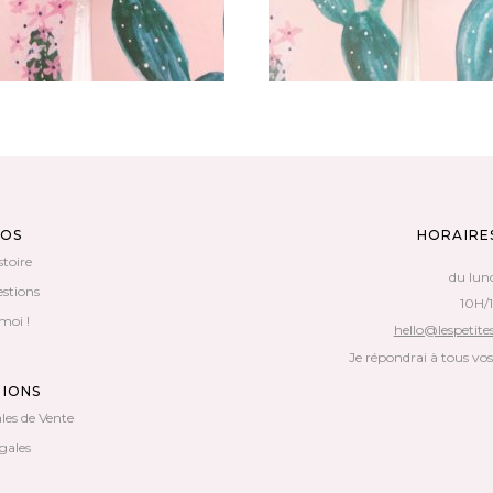
POS
HORAIRE
stoire
du lun
estions
10H/
moi !
hello@lespetites
Je répondrai à tous vo
TIONS
les de Vente
gales