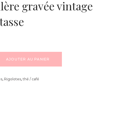
llère gravée vintage
 tasse
AJOUTER AU PANIER
és
,
Rigolotes
,
thé / café