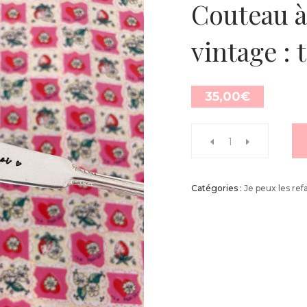
Couteau à
vintage : 
35,00
€
Catégories :
Je peux les refa