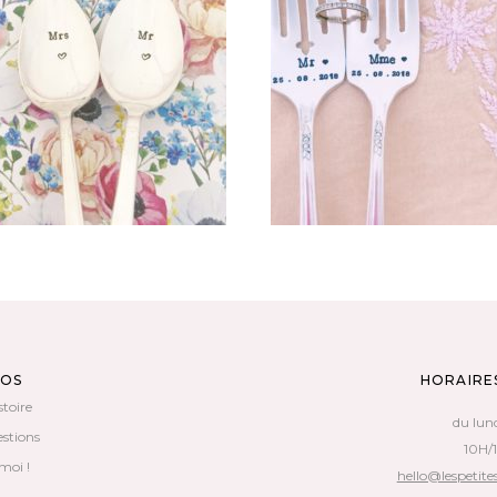
LOT DE DEUX FOURCHETT
 DE DEUX PETITES CUILLÈRES
PERSONNALISÉES VINTAGE : 
RAVÉES VINTAGE : MR & MRS
MME + DATE
65,00
€
45,00
€
AJOUTER AU PANIER
AJOUTER AU PANIER
POS
HORAIRE
stoire
du lun
estions
10H/
moi !
hello@lespetites