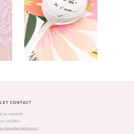
ES
CUILLÈRE RONDE GRAVÉE
MR &
VINTAGE : OH TOI ! JE T’AIME …
35,00
€
AJOUTER AU PANIER
S ET CONTACT
di au vendredi
12H-14H/18H
cuilleresdejuliette.com