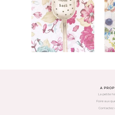
PETITE CUILLÈRE GRAVÉE
LOT
VINTAGE : TO THE MOON & BACK
G
35,00
€
AJOUTER AU PANIER
A PRO
La petite hi
Foire aux qu
Contactez 