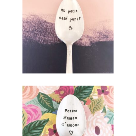
PETITE CUILLÈRE GRAVÉE VINTAGE : UN
PETIT CAFÉ PAPI?
35,00
€
AJOUTER AU PANIER
PETITE CUILLÈRE GRAVÉE VINTAGE :
PETITE MAMAN D’AMOUR
35,00
€