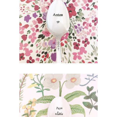
PETITE CUILLÈRE GRAVÉE VINTAGE
PERSONNALISÉE : PRÉNOM (ÉCRITURE
CLASSIQUE)
35,00
€
AJOUTER AU PANIER
PETITE CUILLÈRE GRAVÉE VINTAGE : PAPA
CHÉRI
35,00
€