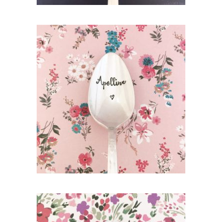
PETITE CUILLÈRE GRAVÉE VINTAGE
PERSONNALISÉE : PRÉNOM (ÉCRITURE
ATTACHÉE)
35,00
€
AJOUTER AU PANIER