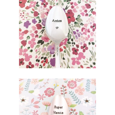
PETITE CUILLÈRE GRAVÉE VINTAGE
PERSONNALISÉE : PRÉNOM (ÉCRITURE
CLASSIQUE)
35,00
€
AJOUTER AU PANIER
PETITE CUILLÈRE GRAVÉE VINTAGE :
SUPER MAMIE
35,00
€