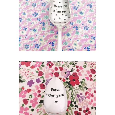
PETITE CUILLÈRE GRAVÉE VINTAGE :
MARRAINE D’AMOUR
36,00
€
AJOUTER AU PANIER
PETITE CUILLÈRE GRAVÉE VINTAGE :
FUTUR SUPER PAPA
35,00
€
AJOUTER AU PANIER