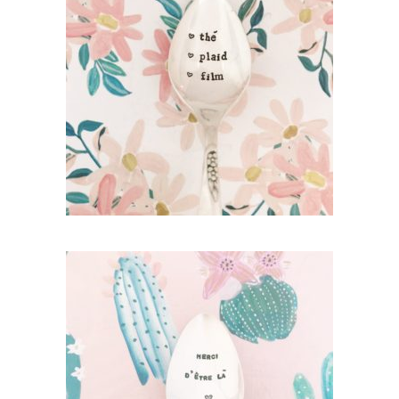
PETITE CUILLÈRE GRAVÉE VINTAGE : THÉ
PLAID FILM
35,00
€
AJOUTER AU PANIER
PETITE CUILLÈRE GRAVÉE VINTAGE :
MERCI D’ÊTRE LÀ
35,00
€