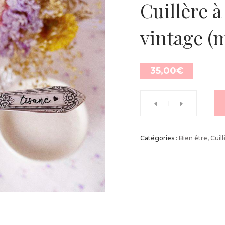
Cuillère à
vintage (m
35,00
€
Catégories :
Bien être
,
Cuil