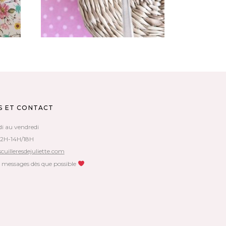
S ET CONTACT
di au vendredi
12H-14H/18H
cuilleresdejuliette.com
s messages dès que possible