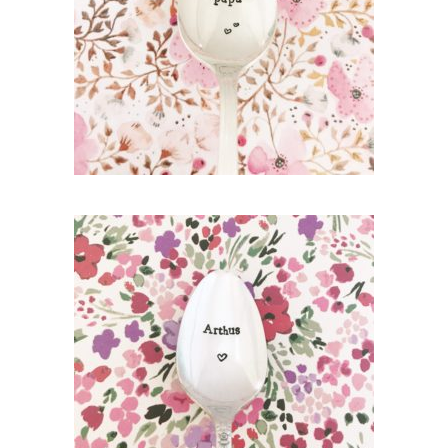
35,00
€
AJOUTER AU PANIER
PETITE CUILLÈRE GRAVÉE VINTAGE
PERSONNALISÉE : PRÉNOM (ÉCRITURE
CLASSIQUE)
35,00
€
AJOUTER AU PANIER