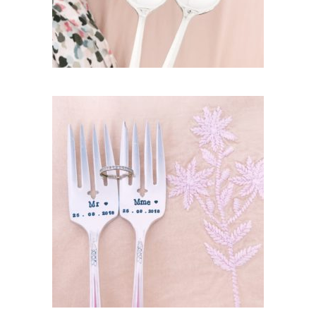
LOT DE DEUX FOURCHETTES
PERSONNALISÉES VINTAGE : MR & MME +
DATE
45,00
€
AJOUTER AU PANIER