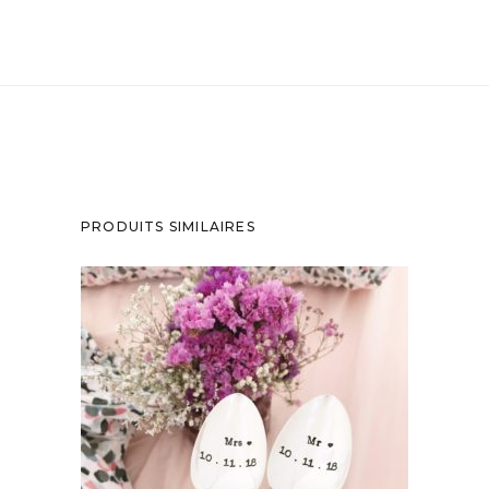
PRODUITS SIMILAIRES
LOT « MARIAGE » DE DEUX PETITES
CUILLÈRES GRAVÉES VINTAGE
PERSONNALISÉES
65,00
€
AJOUTER AU PANIER