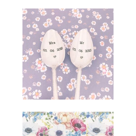
LOT « MARIAGE » DE DEUX PETITES
CUILLÈRES GRAVÉES VINTAGE
PERSONNALISÉES
65,00
€
AJOUTER AU PANIER