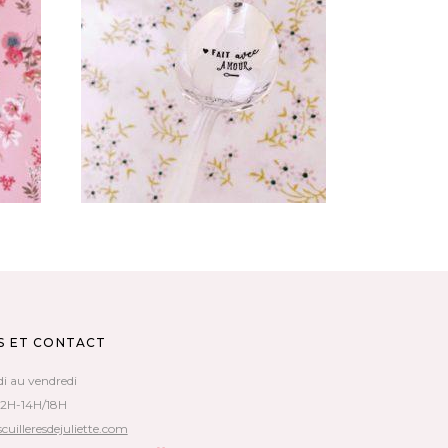
CUILLÈRE ATYPIQUE GRAVÉE
 :
VINTAGE : FAIT AVEC AMOUR
35,00
€
AJOUTER AU PANIER
S ET CONTACT
di au vendredi
12H-14H/18H
cuilleresdejuliette.com