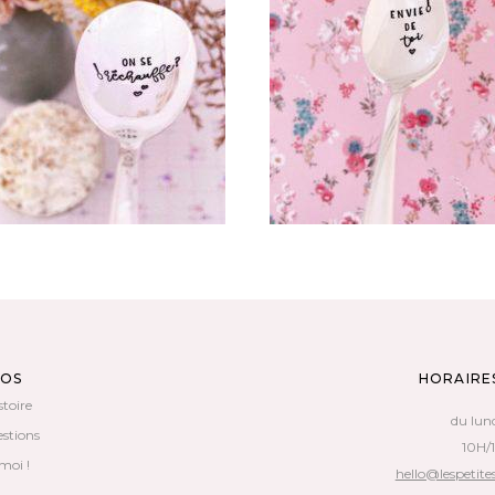
CHOOSE – MINI CUILLÈRE
UILLÈRE ATYPIQUE GRAVÉE
ATYPIQUE GRAVÉE VINTAGE
INTAGE : ON SE RÉCHAUFFE ?
ENVIE DE TOI
35,00
€
35,00
€
AJOUTER AU PANIER
AJOUTER AU PANIER
POS
HORAIRE
stoire
du lun
estions
10H/
moi !
hello@lespetites