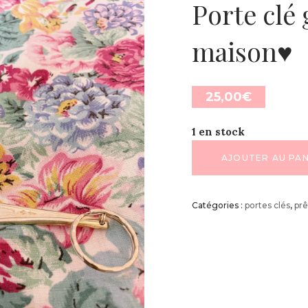
Porte clé 
maison♥
25,00
€
1 en stock
AJOUTER AU PAN
Catégories :
portes clés
,
prê