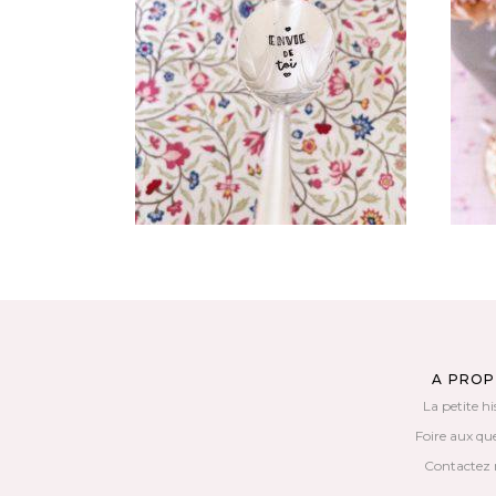
CUILLÈRE ATYPIQUE GRAVÉE
C
VINTAGE : ENVIE DE TOI
V
35,00
€
AJOUTER AU PANIER
A PRO
La petite hi
Foire aux qu
Contactez 