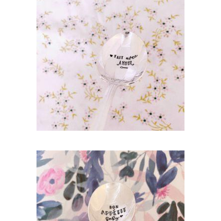
CUILLÈRE ATYPIQUE GRAVÉE VINTAGE :
FAIT AVEC AMOUR
35,00
€
AJOUTER AU PANIER
CUILLÈRE ATYPIQUE GRAVÉE VINTAGE :
BON APPÉTIT BABY
35,00
€