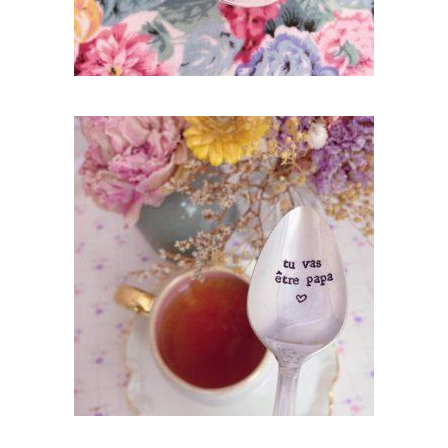
CUILLÈRE À DESSERT GRAVÉE VINTAGE :
TU VAS ÊTRE PAPA ♥
35,00
€
AJOUTER AU PANIER