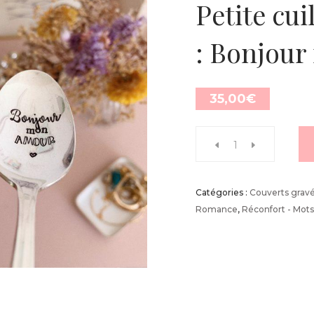
Petite cui
: Bonjou
35,00
€
Catégories :
Couverts grav
Romance
,
Réconfort - Mot