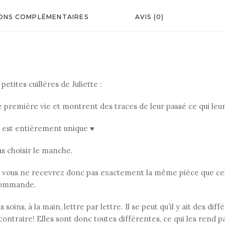
ONS COMPLÉMENTAIRES
AVIS (0)
etites cuillères de Juliette :
ne première vie et montrent des traces de leur passé ce qui le
, est entièrement unique ♥
as choisir le manche.
 vous ne recevrez donc pas exactement la même pièce que celle
r commande.
soins, à la main, lettre par lettre. Il se peut qu’il y ait des di
contraire! Elles sont donc toutes différentes, ce qui les rend p