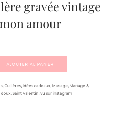
llère gravée vintage
r mon amour
AJOUTER AU PANIER
és
,
Cuillères
,
Idées cadeaux
,
Mariage
,
Mariage &
s doux
,
Saint Valentin
,
vu sur instagram