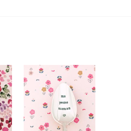
E
PETITE CUILLÈRE GRAVÉE
APA
VINTAGE : MA PETITE MAMAN
35,00
€
AJOUTER AU PANIER