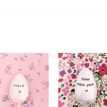
PETITE CUILLÈRE GRAVÉE
PETITE CUILLÈRE GRAVÉ
VINTAGE : 1+1=3
VINTAGE : FUTUR SUPER P
35,00
€
35,00
€
AJOUTER AU PANIER
AJOUTER AU PANIER