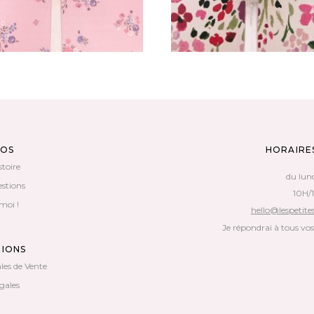
POS
HORAIRE
stoire
du lun
estions
10H/
moi !
hello@lespetites
Je répondrai à tous vo
TIONS
les de Vente
gales