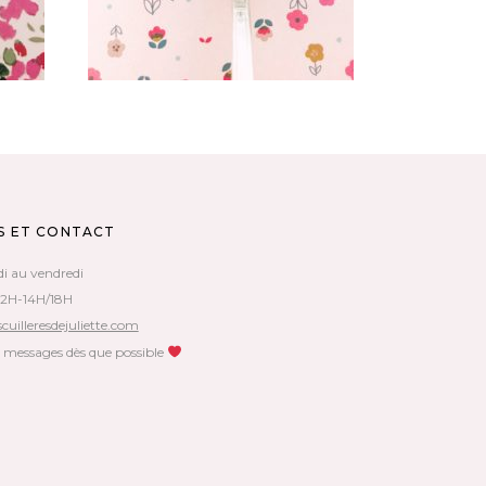
S ET CONTACT
di au vendredi
12H-14H/18H
cuilleresdejuliette.com
s messages dès que possible