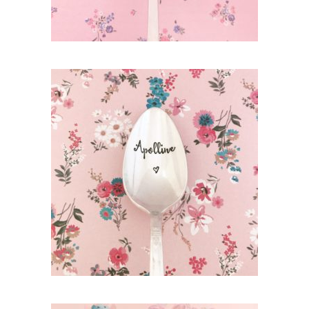
PETITE CUILLÈRE GRAVÉE VINTAGE
PERSONNALISÉE : PRÉNOM (ÉCRITURE
ATTACHÉE)
35,00
€
AJOUTER AU PANIER