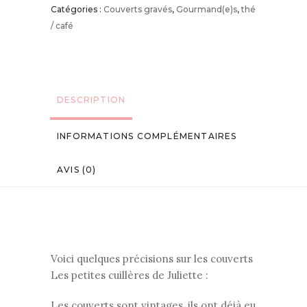
Catégories :
Couverts gravés
,
Gourmand(e)s
,
thé
/ café
DESCRIPTION
INFORMATIONS COMPLÉMENTAIRES
AVIS (0)
Voici quelques précisions sur les couverts
Les petites cuillères de Juliette :
Les couverts sont vintages, ils ont déjà eu