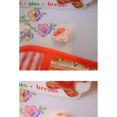
MAGNET BOULE DE NOËL ROUGE ROSE ET
OR
12,90
€
AJOUTER AU PANIER
MAGNET PULL DE NOËL SAPIN
12,90
€