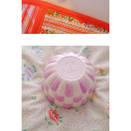
BOL EN FAÏENCE FLANBY – CARREAUX LILA
INTÉRIEUR VERT
45,00
€
AJOUTER AU PANIER